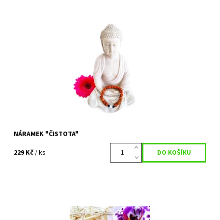
Dokonalý přírodní doplněk. Noste náramek na zápěstí, aby byl
zajištěn těsný kontakt s pokožkou. RUDRAKSHA, neboli semínko
stromu...
Dostupnost:
Vyprodáno
Kód:
321
NÁRAMEK "ČISTOTA"
229 Kč
/ ks
Dokonalý přírodní doplněk. Noste náramek na zápěstí, aby byl
zajištěn těsný kontakt s pokožkou. RUDRAKSHA, neboli semínko