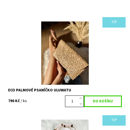
TIP
Trendy letní psaníčko, přírodní béžové barvy, které podtrhne
každý váš outfit. Ruční zpracování dosahuje velmi vysoké kvality
a proces výroby je...
Dostupnost:
Vyprodáno
Kód:
80
ECO PALMOVÉ PSANÍČKO ULUWATU
790 Kč
/ ks
TIP
Náhrdelník ve stylu JAPA MALA. Mala je tradiční buddhistická a
hinduistická meditační pomůcka, která je velmi podobná