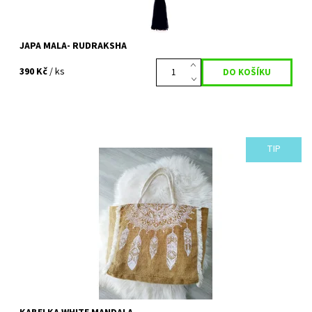
JAPA MALA- RUDRAKSHA
390 Kč
/ ks
TIP
Krásná přírodní prostorná kabelka s nádherným motivem.
Praktický letní kousek v oblíbeném BOHO stylu, který určitě
oceníte. Vzhledem k velikosti ji...
Dostupnost:
Vyprodáno
Kód:
409