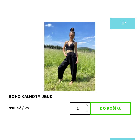
TIP
S kalhotami UBUD si přijdou na své milovnice elegance a pohodlí.
Jsou nejen krásné, ale zároveň skvěle padnoucí a pohodlné.
Budou se vám krásně...
Dostupnost:
Vyprodáno
Kód:
728
BOHO KALHOTY UBUD
990 Kč
/ ks