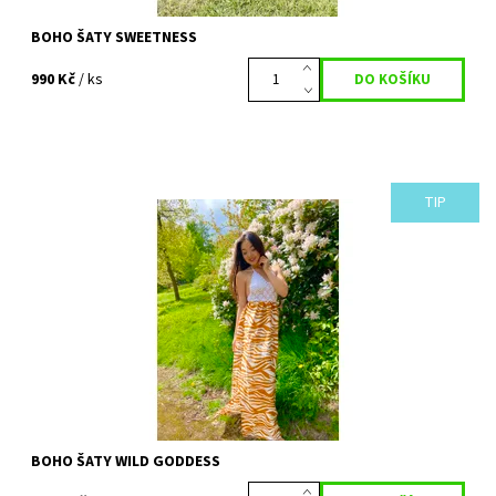
BOHO ŠATY SWEETNESS
990 Kč
/ ks
TIP
Nádherné šaty se smyslným přírodním motivem. Pro všechny
divoké a zároveň něžné bohyně, co milují vítr ve vlasech. Ručně
háčkovaný vršek, který se...
Dostupnost:
Skladem
Kód:
687
BOHO ŠATY WILD GODDESS