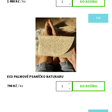
1 490 Kč
/ ks
TIP
Trendy letní psaníčko, přírodní krémové barvy, které podtrhne
každý váš outfit. Ruční zpracování dosahuje velmi vysoké kvality
a proces výroby je...
Dostupnost:
Vyprodáno
Kód:
100
ECO PALMOVÉ PSANÍČKO BATUKARU
790 Kč
/ ks