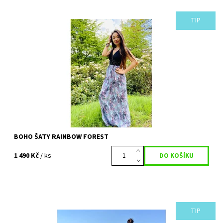
TIP
MOMENTÁLNĚ VYPRODÁNO Nádherné šaty plné jemných
pastelových barev. Pro všechny víly zářící jako letní duha nad
lesem. Ručně háčkovaný vršek, který...
Dostupnost:
Vyprodáno
Kód:
688
BOHO ŠATY RAINBOW FOREST
1 490 Kč
/ ks
TIP
Přejete si obléknout šaty, které vás zahalí do slunečních paprsků
a zářivé energie? Pak jsou pro vás šaty SUNRISE to pravé. Budete