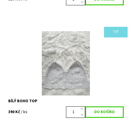
TIP
Krásný andělsky bílý háčkovaný top. Letní kousek, který by
neměl chybět v šatníku. Kombinovat ho se šortkami a sukněmi
lze na všechny způsoby, nebo...
Dostupnost:
Vyprodáno
Kód:
407
BÍLÝ BOHO TOP
390 Kč
/ ks