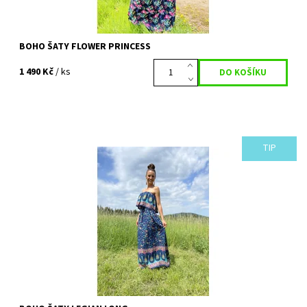
BOHO ŠATY FLOWER PRINCESS
1 490 Kč
/ ks
TIP
Překrásné šaty ze kterých sálá život a temperament. Milujete
barvy, vzory, květiny a nedáte dopustit na pohodlí? Pak jsou šaty
LEGIAN long ty pravé...
Dostupnost:
Vyprodáno
Kód:
721