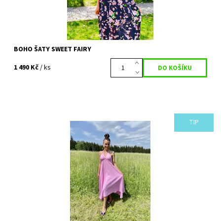
BOHO ŠATY SWEET FAIRY
1 490 Kč
/ ks
TIP
Milujete růžovou? Pak vám nesmí v letním šatníku chybět naše
sladké šaty SWEETNESS. Ten pravý kousek na letní dny plné
slunce a barev. Budete se...
Dostupnost:
Vyprodáno
Kód:
720