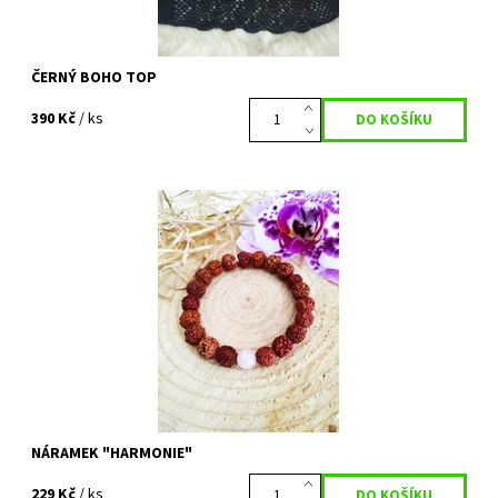
ČERNÝ BOHO TOP
390 Kč
/ ks
Dokonalý přírodní doplněk. Noste náramek na zápěstí, aby byl
zajištěn těsný kontakt s pokožkou. RUDRAKSHA, neboli semínko
stromu...
Dostupnost:
Vyprodáno
Kód:
472
NÁRAMEK "HARMONIE"
229 Kč
/ ks