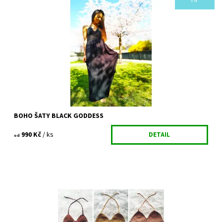
Nádherné magické šaty v černé barvě. Smyslné a elegantní,
zároveň lehké jako pírko. Ručně háčkovaný vršek, který se
zavazuje za krkem a na zádech a...
Dostupnost:
Skladem
Kód:
389/KRA
BOHO ŠATY BLACK GODDESS
990 Kč
/ ks
DETAIL
od
Krásné háčkované topy v trendy přírodních barvách. Vyber si tu
svou. Letní kousek, který by neměl chybět v šatníku. Kombinovat
ho se šortkami a...
Dostupnost:
Vyprodáno