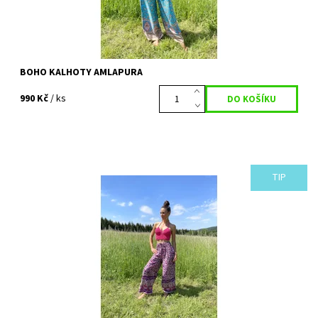
BOHO KALHOTY AMLAPURA
990 Kč
/ ks
TIP
S kalhotami BELELENG si přijdou na své milovnice pohodlí. Jsou
nejen krásné, ale zároveň skvěle padnoucí a pohodlné. Letní
balijské vzory...
Dostupnost:
Vyprodáno
Kód:
725