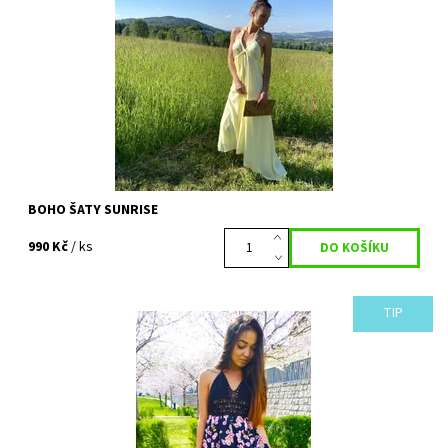
se cítit...
Dostupnost:
Vyprodáno
Kód:
719
BOHO ŠATY SUNRISE
990 Kč
/ ks
TIP
Nádherné šaty s něžnými růžovými květy, ve kterých bude každá
vílou. Na jednu stranu něžné a nevinné, na druhou smyslné a
elegantní. Ručně...
Dostupnost:
Skladem
Kód:
397