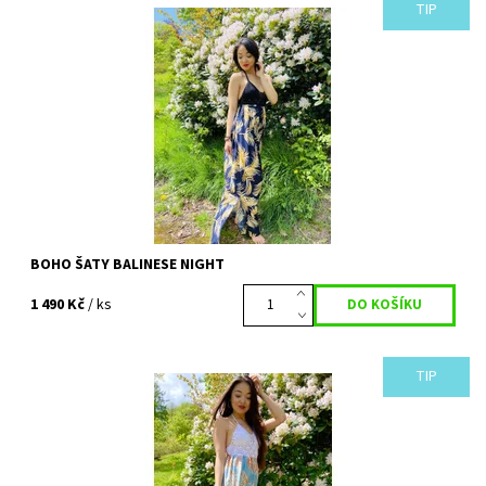
TIP
Nádherné šaty zdobené zářivými listy na večerní modré.
Oblékněte se do západu slunce a vyrazte na večeři jako kráska z
ostrova bohů. Ručně...
Dostupnost:
Vyprodáno
Kód:
690
BOHO ŠATY BALINESE NIGHT
1 490 Kč
/ ks
TIP
Nádherné šaty jemné jako samo nebe. Pro všechny krásky z
hlavou věčně někde v oblacích. Tropické listy na nebesky modré
vás zanesou rovnou pod...
Dostupnost:
Vyprodáno
Kód:
689