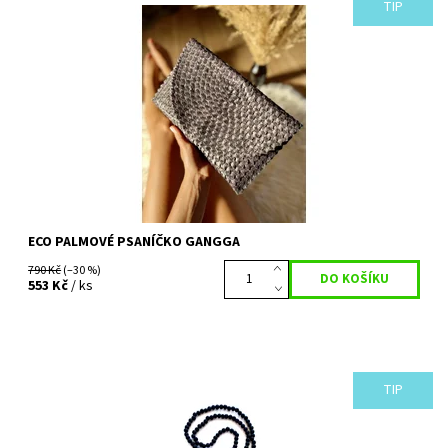
TIP
Trendy letní psaníčko, přírodní tmavě šedé barvy, které
podtrhne každý váš outfit. Ruční zpracování dosahuje velmi
vysoké kvality a proces výroby...
Dostupnost:
Vyprodáno
Kód:
729
ECO PALMOVÉ PSANÍČKO GANGGA
790 Kč
(–30 %)
553 Kč
/ ks
TIP
Náhrdelník ve stylu JAPA MALA. Mala je tradiční buddhistická a
hinduistická meditační pomůcka, která je velmi podobná
křesťanskému růženci. Zároveň...