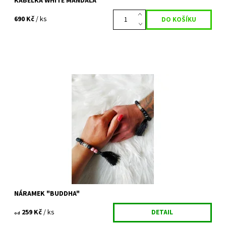
KABELKA WHITE MANDALA
690 Kč
/ ks
Párový náramek pro všechny partnery, milence, kamarády,
sourozence... Prostě pro všechny, jejichž srdce jsou spjata. A
zároveň chtějí talisman,...
Dostupnost:
Vyprodáno
Kód:
488/SAM
NÁRAMEK "BUDDHA"
259 Kč
/ ks
DETAIL
od