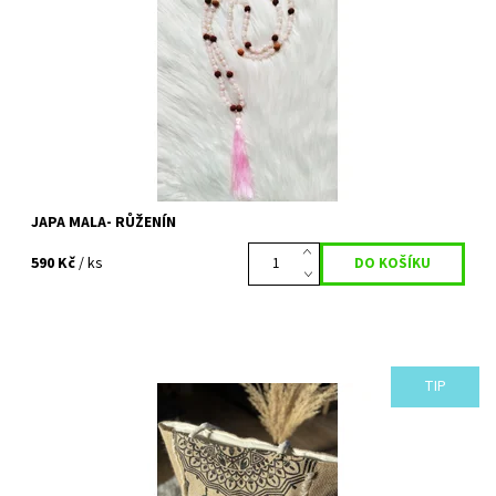
křesťanskému růženci. Zároveň...
Dostupnost:
Vyprodáno
Kód:
414
JAPA MALA- RŮŽENÍN
590 Kč
/ ks
TIP
Krásná přírodní prostorná kabelka s nádherným motivem.
Praktický letní kousek v oblíbeném BOHO stylu, který určitě
oceníte. Vzhledem k velikosti ji...
Dostupnost:
Vyprodáno
Kód:
410