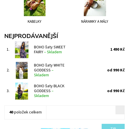
KABELKY
NÁRAMKY A MÁLY
NEJPRODÁVANĚJŠÍ
BOHO šaty SWEET
1.
1 490 Kč
FAIRY
–
Skladem
BOHO šaty WHITE
2.
GODDESS
–
od 990 Kč
Skladem
BOHO šaty BLACK
3.
GODDESS
–
od 990 Kč
Skladem
40
položek celkem
TIP