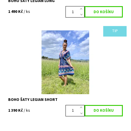
BOHO ŠATY LEGIAN LONG
1 490 Kč
/ ks
TIP
Překrásné šaty ze kterých sálá život a temperament. Milujete
barvy, vzory, květiny a nedáte dopustit na pohodlí? Pak jsou šaty
LEGIAN short ty...
Dostupnost:
Vyprodáno
Kód:
722
BOHO ŠATY LEGIAN SHORT
1 390 Kč
/ ks