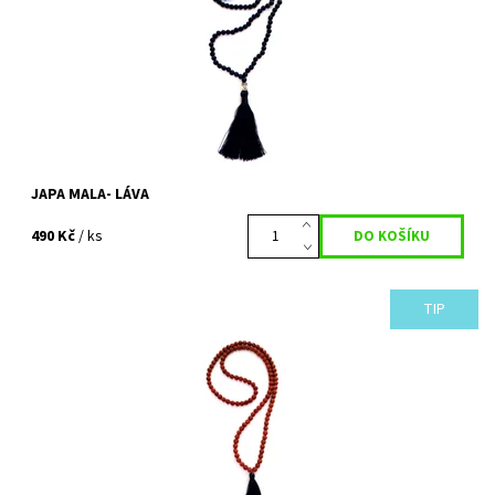
Dostupnost:
Vyprodáno
Kód:
86
JAPA MALA- LÁVA
490 Kč
/ ks
TIP
Náhrdelník ve stylu JAPA MALA. Mala je tradiční buddhistická a
hinduistická meditační pomůcka, která je velmi podobná
křesťanskému růženci. Zároveň...
Dostupnost:
Vyprodáno
Kód:
83