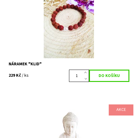
stromu...
Dostupnost:
Vyprodáno
Kód:
471
NÁRAMEK "KLID"
229 Kč
/ ks
AKCE
Dokonalý přírodní doplněk. Noste náramek na zápěstí, aby byl
zajištěn těsný kontakt s pokožkou. RUDRAKSHA, neboli semínko
stromu...
Dostupnost:
Vyprodáno
Kód:
89/DAM