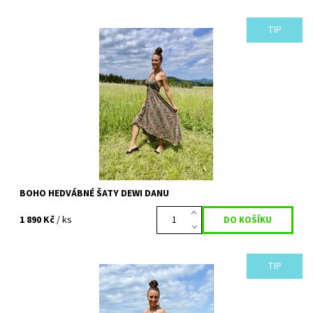
TIP
Překrásné hedvábné šaty, pojmenované Balijské bohyni vody,
jezer a řek- DEWI DANU. Udělají bohyni i z vás. Dokonale padnoucí
a přizpůsobivý střih,...
Dostupnost:
Vyprodáno
Kód:
718
BOHO HEDVÁBNÉ ŠATY DEWI DANU
1 890 Kč
/ ks
TIP
Překrásné hedvábné šaty, pojmenované Balijské bohyni
moudrosti- Sarasvátí. Udělají bohyni i z vás. Dokonale padnoucí a
přizpůsobivý střih, který...
Dostupnost:
Vyprodáno