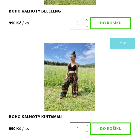
BOHO KALHOTY BELELENG
990 Kč
/ ks
TIP
S kalhotami KINTAMALI si přijdou na své milovnice pohodlí. Jsou
nejen krásné, ale zároveň skvěle padnoucí a pohodlné. Letní
balijské vzory...
Dostupnost:
Vyprodáno
Kód:
727
BOHO KALHOTY KINTAMALI
990 Kč
/ ks