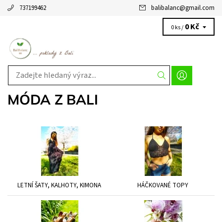
737199462
balibalanc
@
gmail.com
0 Kč
0 ks /
MÓDA Z BALI
LETNÍ ŠATY, KALHOTY, KIMONA
HÁČKOVANÉ TOPY