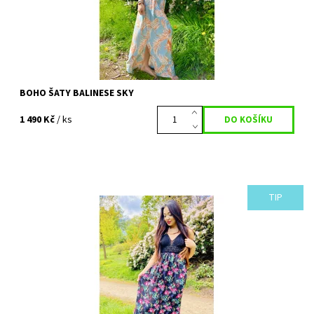
BOHO ŠATY BALINESE SKY
1 490 Kč
/ ks
TIP
Nádherné šaty s exotickým květinovým motivem, ve kterých
bude každá princeznou ze slunečných dálek. Ručně háčkovaný
vršek, který se zavazuje za...
Dostupnost:
Vyprodáno
Kód:
396