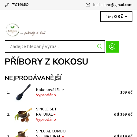
737199462
balibalanc
@
gmail.com
0 Kč
0 ks /
PŘÍBORY Z KOKOSU
NEJPRODÁVANĚJŠÍ
Kokosová lžíce
–
1.
109 Kč
Vyprodáno
SINGLE SET
2.
NATURAL
–
od 369 Kč
Vyprodáno
SPECIAL COMBO
3.
SET NATURAL
–
od 619 Kč