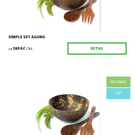
SIMPLE SET AGUNG
369 Kč
/ ks
DETAIL
od
NOVINKA
DESIGNOVÁ KOKOSOVÁ MISKA BATUR+ kokosová lžíce +
kokosová vidlička Simple set z kokosu pro každého milovníka
přírody. Udělá z každé...
TIP
Dostupnost:
Vyprodáno
Kód:
784/VEL