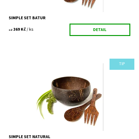
SIMPLE SET BATUR
369 Kč
/ ks
DETAIL
od
TIP
KOKOSOVÁ MISKA NATURAL+ kokosová lžíce + kokosová vidlička
Simple set z kokosu pro každého milovníka přírody. Udělá z
každé...
Dostupnost:
Vyprodáno
Kód:
95/VEL
SIMPLE SET NATURAL