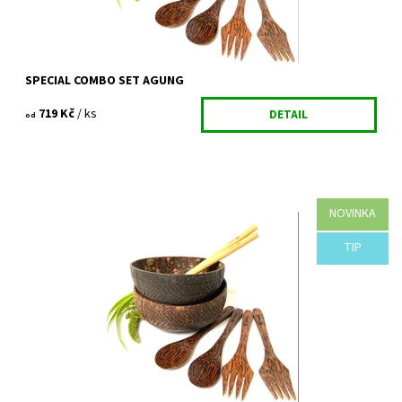
SPECIAL COMBO SET AGUNG
719 Kč
/ ks
DETAIL
od
NOVINKA
2x DESIGNOVÁ KOKOSOVÁ MISKA BATUR + 2x kokosová lžíce + 2x
kokosová vidlička + 2x bambusové brčko(20cm) + čisticí kartáček
Nadupaný eko set pro...
TIP
Dostupnost:
Vyprodáno
Kód:
844/VEL