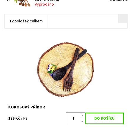
Vyprodáno
12
položek celkem
1x příbor z kokosového dřeva- vidlička+lžíce
Dostupnost:
Vyprodáno
Kód:
349
KOKOSOVÝ PŘÍBOR
179 Kč
/ ks