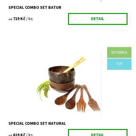
SPECIAL COMBO SET BATUR
719 Kč
/ ks
DETAIL
od
NOVINKA
2x KOKOSOVÁ MISKA NATURAL + 2x kokosová lžíce + 2x kokosová
vidlička + 2x bambusové brčko(20cm) + čisticí kartáček Nadupaný
eko set pro...
TIP
Dostupnost:
Vyprodáno
Kód:
847/VEL
SPECIAL COMBO SET NATURAL
619 Kč
/ ks
DETAIL
od