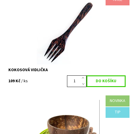
Dostupnost:
Vyprodáno
Kód:
141
KOKOSOVÁ VIDLIČKA
109 Kč
/ ks
NOVINKA
DESIGNOVÁ KOKOSOVÁ MISKA AGUNG+ kokosová lžíce +
kokosová vidlička Simple set z kokosu pro každého milovníka
přírody. Udělá z každé...
TIP
Dostupnost:
Vyprodáno
Kód:
778/VEL