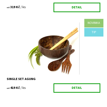
319 Kč
/ ks
DETAIL
od
NOVINKA
DESIGNOVÁ KOKOSOVÁ MISKA AGUNG + kokosová lžíce +
kokosová vidlička + 2x bambusové brčko(20cm) + čisticí kartáček
Single set z kokosu pro každého...
TIP
Dostupnost:
Vyprodáno
Kód:
781/VEL
SINGLE SET AGUNG
419 Kč
/ ks
DETAIL
od