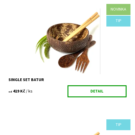
NOVINKA
DESIGNOVÁ KOKOSOVÁ MISKA BATUR + kokosová lžíce +
kokosová vidlička + 2x bambusové brčko(20cm) + čisticí kartáček
Single set z kokosu pro každého...
TIP
Dostupnost:
Vyprodáno
Kód:
832/VEL
SINGLE SET BATUR
419 Kč
/ ks
DETAIL
od
TIP
KOKOSOVÁ MISKA NATURAL + kokosová lžíce + kokosová vidlička
+ 2x bambusové brčko(20cm) + čisticí kartáček Single set z