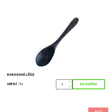
Dostupnost:
Vyprodáno
Kód:
140
KOKOSOVÁ LŽÍCE
109 Kč
/ ks
AKCE