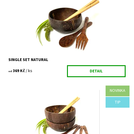
kokosu pro každého...
Dostupnost:
Vyprodáno
Kód:
228/VEL
SINGLE SET NATURAL
369 Kč
/ ks
DETAIL
od
NOVINKA
2x DESIGNOVÁ KOKOSOVÁ MISKA AGUNG + 2x kokosová lžíce + 2x
kokosová vidlička + 2x bambusové brčko(20cm) + čisticí kartáček
Nadupaný eko set pro...
TIP
Dostupnost:
Vyprodáno
Kód:
841/VEL