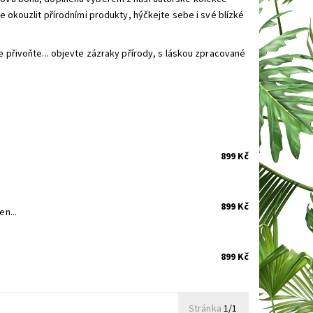
kouzlit přírodními produkty, hýčkejte sebe i své blízké
ve přivoňte... objevte zázraky přírody, s láskou zpracované
899 Kč
899 Kč
en...
899 Kč
Stránka
1/1