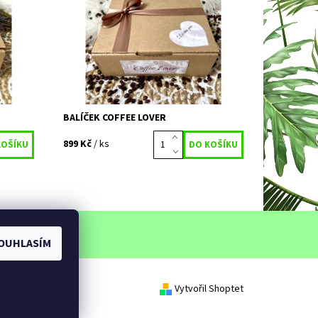
milovníka kávy a čokolády? Právě...
Dostupnost:
Vyprodáno
Kód:
656
BALÍČEK COFFEE LOVER
899 Kč
/ ks
í řád
OUHLASÍM
Vytvořil Shoptet