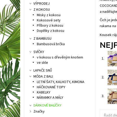
VÝPRODEJ
COCOCANDLE
Z KOKOSU
a nadělujte
Misky z kokosu
Čich je je
Kokosové sety
Příbory z kokosu
rukama na 
Doplňky z kokosu
Kousek ráj
Z BAMBUSU
NEJ
Bambusová brčka
SVÍČKY
v kokosu s dřevěným knotem
1.
ve skle
LAPAČE SNŮ
MÓDA Z BALI
2.
LETNÍ ŠATY, KALHOTY, KIMONA
HÁČKOVANÉ TOPY
KABELKY
3.
NÁRAMKY A MÁLY
DÁRKOVÉ BALÍČKY
Značky
Řadit dl