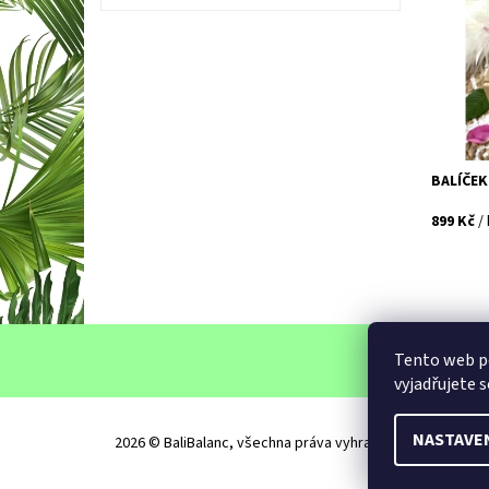
vonět jin
Dostupn
Kód:
BALÍČEK
899 Kč
/
Podm
Tento web p
vyjadřujete s
NASTAVE
2026 © BaliBalanc, všechna práva vyhrazena