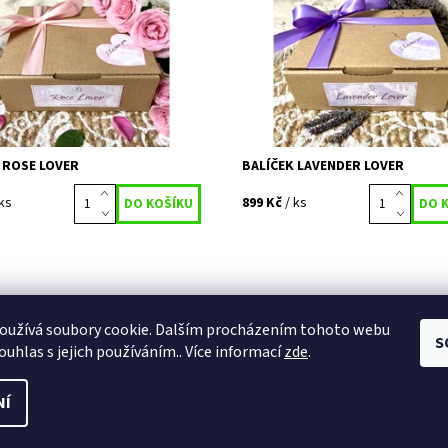
ak, než po...
starých Římanů...
ost:
Vyprodáno
Dostupnost:
Vyprodáno
645
Kód:
684
 ROSE LOVER
BALÍČEK LAVENDER LOVER
 ks
899 Kč
/ ks
ínky ochrany osobních údajů
|
Obchodní podmínky
|
Kontakty
|
Reklamačn
oužívá soubory cookie. Dalším procházením tohoto webu
S
ouhlas s jejich používáním.. Více informací
zde
.
NÍ