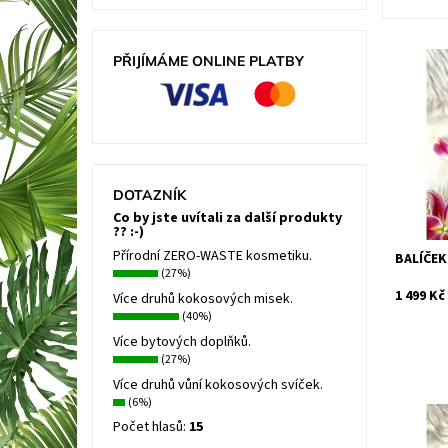
Speciáln
PŘIJÍMÁME ONLINE PLATBY
zamilova
všech mo
jsou potř
Dostupn
Kód:
DOTAZNÍK
Co by jste uvítali za další produkty
?? :-)
Přírodní ZERO-WASTE kosmetiku.
BALÍČEK
(27%)
1 499 Kč
Více druhů kokosových misek.
(40%)
Více bytových doplňků.
(27%)
Více druhů vůní kokosových svíček.
(6%)
Speciální
Počet hlasů:
15
a růže js
balíček 