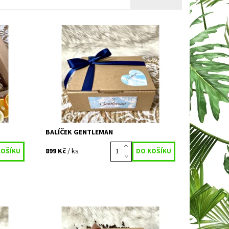
rusů a
Speciální balíček pro muže. Muži čím dál
lo, mysl
více energie věnují péči nejen o své tělo,
 tak
ale i duši. A my rozhodně tleskáme.
Protože pouze muž, hluboce...
Dostupnost:
Vyprodáno
Kód:
659
BALÍČEK GENTLEMAN
899 Kč
/ ks
andule.
Speciální balíček pro milovníky kávy a
 Dokáže
čokolády. Ten pravý čas na kafíčko a
 Podle
nejen na to do šálku. Znáte nějakého