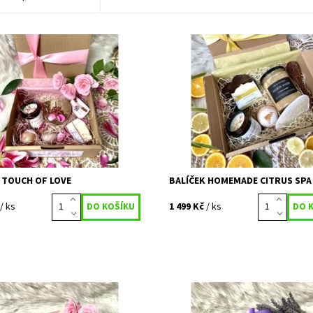
í limitovaný balíček nejen pro
Speciální balíček pro milovníky cit
né. Pojďme lásku podpořit na
domácích wellness Relax je pro tě
žných úrovních, otevřená srdce
i duši důležitější, než si myslíme! A
eba víc, než kdy...
jsme se rozhodli...
ost:
Vyprodáno
Dostupnost:
Vyprodáno
644
Kód:
653
 TOUCH OF LOVE
BALÍČEK HOMEMADE CITRUS SPA
/ ks
1 499 Kč
/ ks
 balíček pro milovnice růží. Ženy
Speciální balíček pro milovníky lev
ou už po staletí spjaty. A tak
Fialový zázrak jménem levandule.
tvořený čistě pro ženy nemůže
nejen uklidnit, ale i zlepšit náladu!