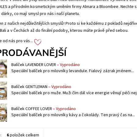
S a přírodním kosmetickým uměním firmy Almara a Bloombee. Nechte se o
 dárky, co mají smysl pro nás i naší planetu.
den z našich nejdůležitějších smyslů! Proto si ke každému z pokladů nejdří
Bali a v Čechách až do finální podoby, kterou máte právě před sebou.
e od nás pro vás...
PRODÁVANĚJŠÍ
Balíček LAVENDER LOVER
–
Vyprodáno
Speciální balíček pro milovníky levandule. Fialový zázrak jménem...
Balíček GENTLEMAN
–
Vyprodáno
Speciální balíček pro muže. Muži čím dál více energie věnují péči nej
Balíček COFFEE LOVER
–
Vyprodáno
Speciální balíček pro milovníky kávy a čokolády. Ten pravý čas na...
e:
6
položek celkem