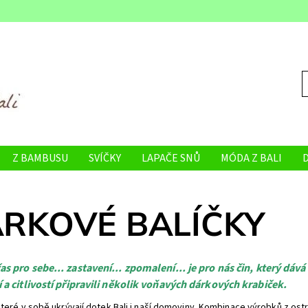
Z BAMBUSU
SVÍČKY
LAPAČE SNŮ
MÓDA Z BALI
VELKOOBCHOD
RKOVÉ BALÍČKY
as pro sebe... zastavení... zpomalení... je pro nás čin, který dáv
í a citlivostí připravili několik voňavých dárkových krabiček.
které v sobě ukrývají dotek Bali i naší domoviny. Kombinace výrobků z os