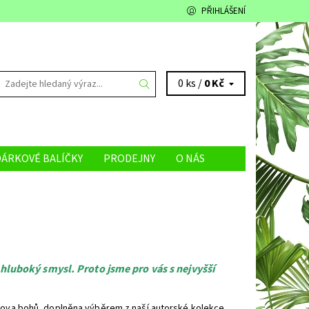
PŘIHLÁŠENÍ
0 ks /
0 Kč
DÁRKOVÉ BALÍČKY
PRODEJNY
O NÁS
á hluboký smysl. Proto jsme pro vás s nejvyšší
trova bohů, doplněna výběrem z naší autorské kolekce