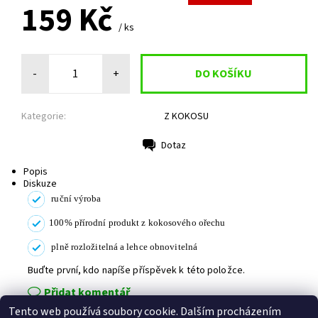
159 Kč
/ ks
-
+
Kategorie:
Z KOKOSU
Dotaz
Tisk
Popis
Diskuze
ruční výroba
100% přírodní produkt z kokosového ořechu
plně rozložitelná a lehce obnovitelná
Buďte první, kdo napíše příspěvek k této položce.
Přidat komentář
Tento web používá soubory cookie. Dalším procházením