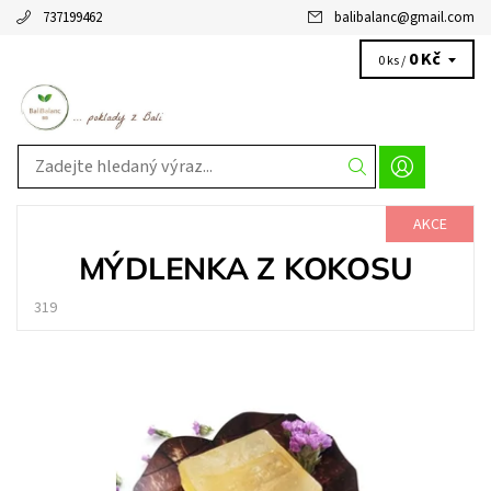
737199462
balibalanc
@
gmail.com
0 Kč
0 ks /
AKCE
MÝDLENKA Z KOKOSU
319