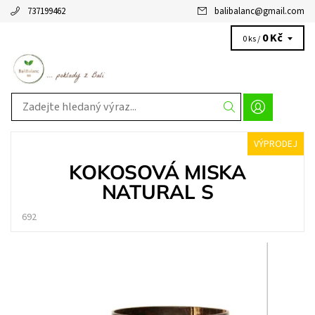
737199462
balibalanc
@
gmail.com
0 Kč
0 ks /
VÝPRODEJ
KOKOSOVÁ MISKA
NATURAL S
692