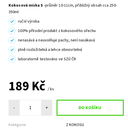
Kokosová miska S
-průměr 10-11cm, přibližný obsah cca 250-
350ml
ruční výroba
100% přírodní produkt z kokosového ořechu
nenasává a neuvolňuje pachy, není nasákavá
plně rozložitelná a lehce obnovitelná
laboratorně testováno ve SZÚ ČR
OBJEDNÁNO
189 Kč
/ ks
-
+
Kategorie:
Z KOKOSU