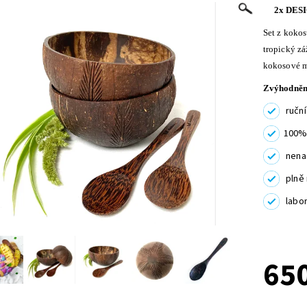
2x DES
Set z kokos
tropický zá
kokosové mi
Zvýhodněný
ruční
100% p
nenasá
plně r
labor
65