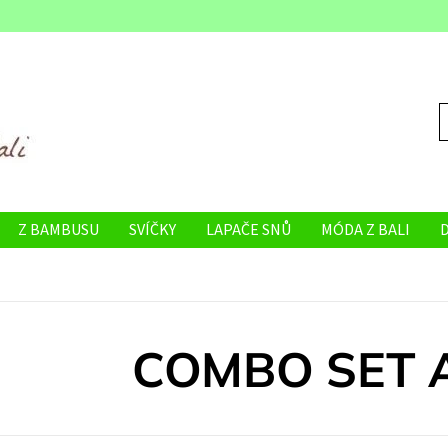
Z BAMBUSU
SVÍČKY
LAPAČE SNŮ
MÓDA Z BALI
VELKOOBCHOD
COMBO SET