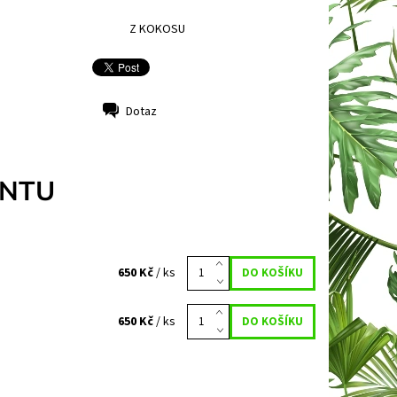
Z KOKOSU
Dotaz
ANTU
650 Kč
/ ks
650 Kč
/ ks