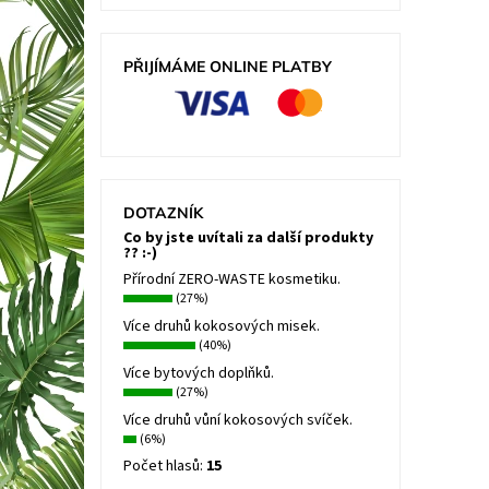
PŘIJÍMÁME ONLINE PLATBY
DOTAZNÍK
Co by jste uvítali za další produkty
?? :-)
Přírodní ZERO-WASTE kosmetiku.
(27%)
Více druhů kokosových misek.
(40%)
Více bytových doplňků.
(27%)
Více druhů vůní kokosových svíček.
(6%)
Počet hlasů:
15