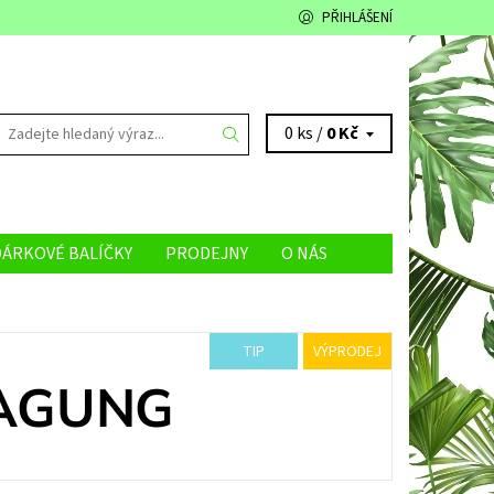
PŘIHLÁŠENÍ
0 ks /
0 Kč
DÁRKOVÉ BALÍČKY
PRODEJNY
O NÁS
TIP
VÝPRODEJ
 AGUNG