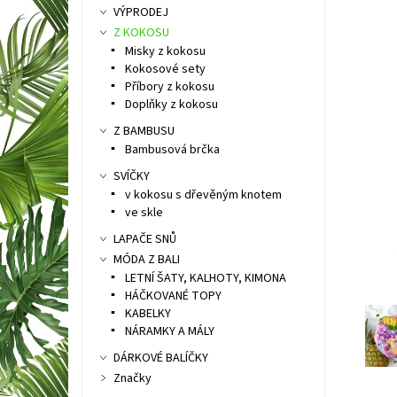
VÝPRODEJ
Z KOKOSU
Misky z kokosu
Kokosové sety
Příbory z kokosu
Doplňky z kokosu
Z BAMBUSU
Bambusová brčka
SVÍČKY
v kokosu s dřevěným knotem
ve skle
LAPAČE SNŮ
MÓDA Z BALI
LETNÍ ŠATY, KALHOTY, KIMONA
HÁČKOVANÉ TOPY
KABELKY
NÁRAMKY A MÁLY
DÁRKOVÉ BALÍČKY
Značky