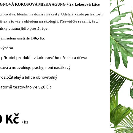
IGNOVÁ KOKOSOVÁ MISKA AGUNG + 2x kokosová lžíce
u pro dva.
Ideální na doma i na cesty. Udělá z každé příležitosti
žitek s to vše s ohledem na ekologii. Přesvědčte se sami, že z
sky chutná jídlo prostě lépe.
m setem ušetříte 146,- Kč
 výroba
řírodní produkt - z kokosového ořechu a dřeva
vá a neuvolňuje pachy, není nasákavý
ozložitelný a lehce obnovitelný
atorně testováno ve SZÚ ČR
0 Kč
/ ks